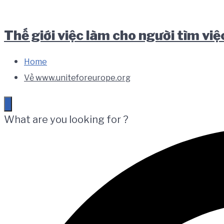
Skip
Skip
Skip
to
to
to
Thế giới việc làm cho người tìm việ
main
content
footer
navigation
Home
Về www.uniteforeurope.org
What are you looking for ?